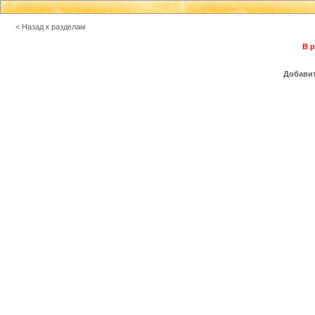
< Назад к разделам
В р
Добавит