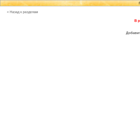
< Назад к разделам
В р
Добавит