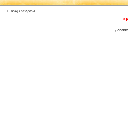
< Назад к разделам
В р
Добавит