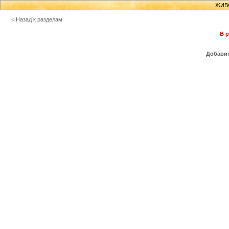
ЖИВ
< Назад к разделам
В р
Добавит