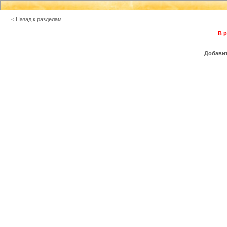
< Назад к разделам
В р
Добавит