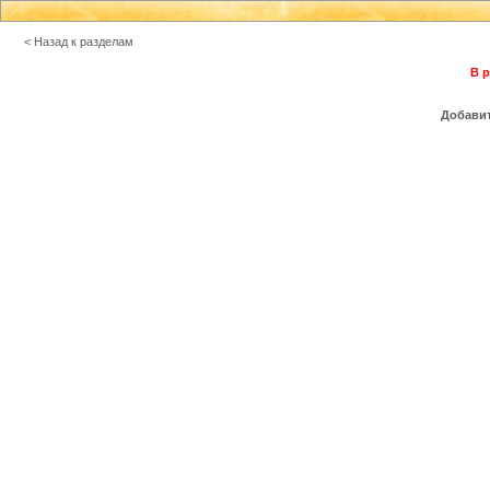
< Назад к разделам
В р
Добавит