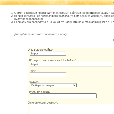
Обмен ссылками производится с любыми сайтами, не противоречащими за
Если в каталоге нет подходящего раздела, то вам следует добавить свою с
будет целесообразно)
Если ссылка добавляться не хочет, то напишите на e-mail (admin@links.b-1.
Для добавления сайта заполните форму:
URL вашего сайта*:
URL где стоит ссылка на links.b-1.su*:
E-mail*:
Раздел*:
Название ссылки:
Описание для ссылки*: