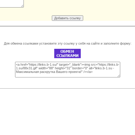
Для обмена ссылками установите эту ссылку у себя на сайте и заполните форму: