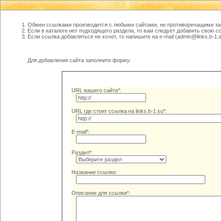
Обмен ссылками производится с любыми сайтами, не противоречащими за
Если в каталоге нет подходящего раздела, то вам следует добавить свою с
Если ссылка добавляться не хочет, то напишите на e-mail (admin@links.b-1.
Для добавления сайта заполните форму:
URL вашего сайта*:
URL где стоит ссылка на links.b-1.su*:
E-mail*:
Раздел*:
Название ссылки:
Описание для ссылки*: