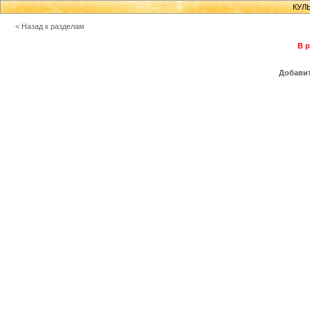
КУЛ
< Назад к разделам
В р
Добавит